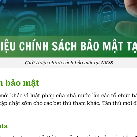
Giới thiệu chính sách bảo mật tại NK88
h bảo mật
ỗi khác vì luật pháp của nhà nước lẫn các tổ chức bả
cập nhật sớm cho các bet thủ tham khảo. Tân thủ mới 
ata