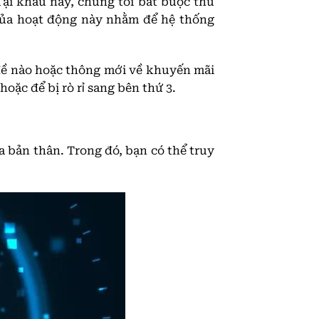
Tại khâu này, chúng tôi bắt buộc thu
 của hoạt động này nhằm để hệ thống
 đề nào hoặc thông mới về khuyến mãi
oặc để bị rò rỉ sang bên thứ 3.
 bản thân. Trong đó, bạn có thể truy