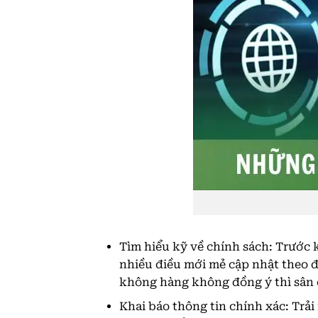
Tìm hiểu kỹ về chính sách: Trước 
nhiều điều mới mẻ cập nhật theo đ
không hàng không đồng ý thì sân 
Khai báo thông tin chính xác: Trả