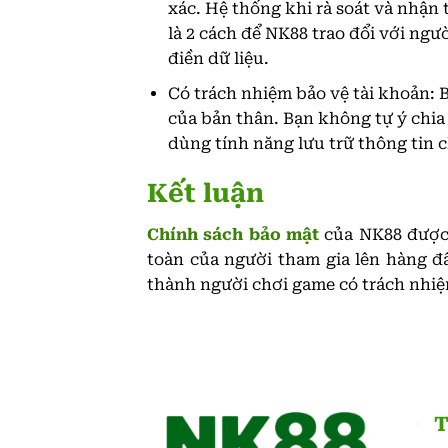
xác. Hệ thống khi rà soát và nhận t
là 2 cách để NK88 trao đổi với ng
điền dữ liệu.
Có trách nhiệm bảo vệ tài khoản: 
của bản thân. Bạn không tự ý chia
dùng tính năng lưu trữ thông tin c
Kết luận
Chính sách bảo mật
của NK88 được 
toàn của người tham gia lên hàng đ
thành người chơi game có trách nhiệ
T