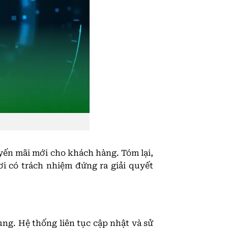
yến mãi mới cho khách hàng. Tóm lại,
i có trách nhiệm đứng ra giải quyết
ng. Hệ thống liên tục cập nhật và sử