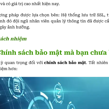
à có giá trị cao nhất hiện nay.
g pháp được lựa chọn bên: Hệ thống lưu trữ SSL, t
ạnh đó đội ngũ nhân viên quản lý thông tin đã được c
 gây ảnh hưởng.
rách nhiệm
Chính sách bảo mật mà bạn chưa 
kỳ quan trọng đối với
chính sách bảo mật
. Tất nhiên
hiệm hơn: