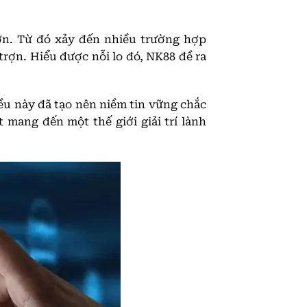
hơn. Từ đó xảy đến nhiều trường hợp
trợn. Hiểu được nỗi lo đó, NK88 đề ra
iều này đã tạo nên niềm tin vững chắc
mang đến một thế giới giải trí lành