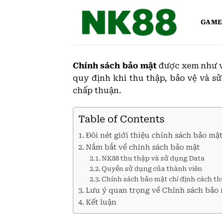
Bỏ
qua
GAME
nội
dung
Chính sách bảo mật
được xem như va
quy định khi thu thập, bảo vệ và s
chấp thuận.
Table of Contents
Đôi nét giới thiệu chính sách bảo mậ
Nắm bắt về chính sách bảo mật
NK88 thu thập và sử dụng Data
Quyền sử dụng của thành viên
Chính sách bảo mật chỉ định cách th
Lưu ý quan trọng về Chính sách bảo 
Kết luận