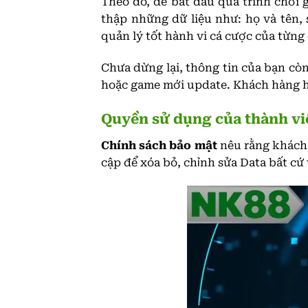
Theo đó, để bắt đầu quá trình chơi 
thập những dữ liệu như: họ và tên,
quản lý tốt hành vi cá cược của từng
Chưa dừng lại, thông tin của bạn cò
hoặc game mới update. Khách hàng hoà
Quyền sử dụng của thành vi
Chính sách bảo mật
nêu rằng khách 
cập để xóa bỏ, chỉnh sửa Data bất cứ