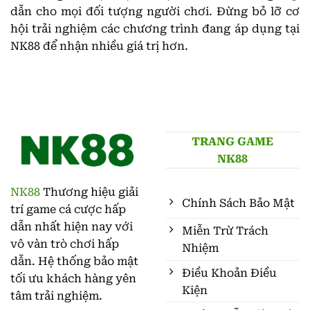
dẫn cho mọi đối tượng người chơi. Đừng bỏ lỡ cơ
hội trải nghiệm các chương trình đang áp dụng tại
NK88 để nhận nhiều giá trị hơn.
TRANG GAME
NK88
NK88
Thương hiệu giải
Chính Sách Bảo Mật
trí game cá cược hấp
dẫn nhất hiện nay với
Miễn Trừ Trách
vô vàn trò chơi hấp
Nhiệm
dẫn. Hệ thống bảo mật
Điều Khoản Điều
tối ưu khách hàng yên
Kiện
tâm trải nghiệm.