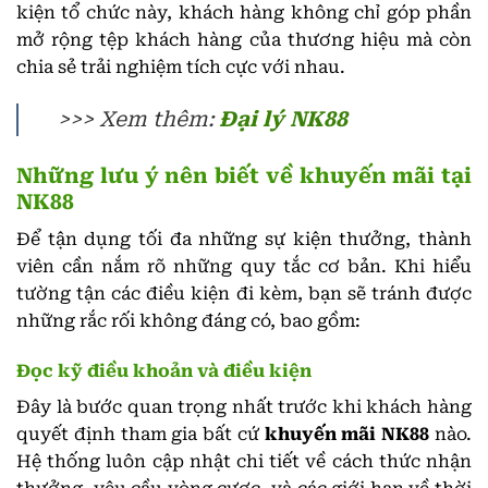
kiện tổ chức này, khách hàng không chỉ góp phần
mở rộng tệp khách hàng của thương hiệu mà còn
chia sẻ trải nghiệm tích cực với nhau.
>>> Xem thêm:
Đại lý NK88
Những lưu ý nên biết về khuyến mãi tại
NK88
Để tận dụng tối đa những sự kiện thưởng, thành
viên cần nắm rõ những quy tắc cơ bản. Khi hiểu
tường tận các điều kiện đi kèm, bạn sẽ tránh được
những rắc rối không đáng có, bao gồm:
Đọc kỹ điều khoản và điều kiện
Đây là bước quan trọng nhất trước khi khách hàng
quyết định tham gia bất cứ
khuyến mãi NK88
nào.
Hệ thống luôn cập nhật chi tiết về cách thức nhận