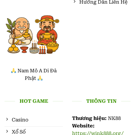
Hướng Dẫn Liên Hệ
Nam Mô A Di Đà
Phật
HOT GAME
THÔNG TIN
Thương hiệu:
NK88
Casino
Website:
Xổ Số
https://wink888.org/