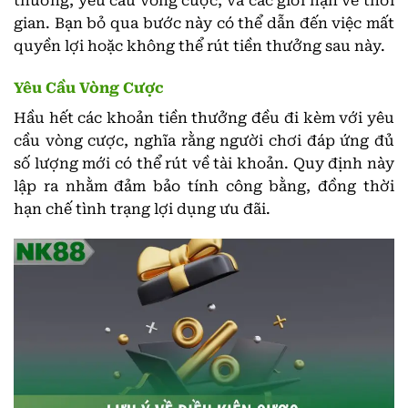
thưởng, yêu cầu vòng cược, và các giới hạn về thời
gian. Bạn bỏ qua bước này có thể dẫn đến việc mất
quyền lợi hoặc không thể rút tiền thưởng sau này.
Yêu Cầu Vòng Cược
Hầu hết các khoản tiền thưởng đều đi kèm với yêu
cầu vòng cược, nghĩa rằng người chơi đáp ứng đủ
số lượng mới có thể rút về tài khoản. Quy định này
lập ra nhằm đảm bảo tính công bằng, đồng thời
hạn chế tình trạng lợi dụng ưu đãi.