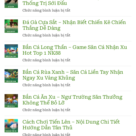
Thomo
Nuôi
Thống Trị Sới Đấu
Là
C1
Đơn
Trúng
ở
Chức năng bình luận bị tắt
–
Giản,
Đá
Chi
Tăng
Gà
Đá Gà Cựa Sắt – Nhận Biết Chiến Kê Chiến
Tiết
Tỷ
Đòn
3
Thắng Dễ Dàng
Lệ
–
Hình
Trúng
ở
Chức năng bình luận bị tắt
Top
Thức
Đá
3
Cá
Gà
Bắn Cá Long Thần – Game Săn Cá Nhận Xu
Chiến
Cược
Cựa
Kê
Hot Top 1 NK88
Cần
Sắt
Mạnh
Nắm
ở
Chức năng bình luận bị tắt
–
Nhất,
Bắn
Nhận
Thống
Cá
Bắn Cá Rùa Xanh – Săn Cá Liền Tay Nhận
Biết
Trị
Long
Chiến
Ngay Xu Vàng Khủng
Sới
Thần
Kê
Đấu
ở
Chức năng bình luận bị tắt
–
Chiến
Bắn
Game
Thắng
Cá
Bắn Cá Ăn Xu – Ngư Trường Săn Thưởng
Săn
Dễ
Rùa
Cá
Không Thể Bỏ Lỡ
Dàng
Xanh
Nhận
ở
Chức năng bình luận bị tắt
–
Xu
Bắn
Săn
Hot
Cá
Cách Chơi Tiến Lên – Nội Dung Chi Tiết
Cá
Top
Ăn
Liền
Hướng Dẫn Tân Thủ
1
Xu
Tay
NK88
ở
Chức năng bình luận bị tắt
–