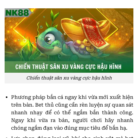
Chiến thuật săn xu vàng cực hậu hĩnh
Phương pháp bắn cá ngay khi vừa mới xuất hiện
trên bàn. Bet thủ cũng cần rèn luyện sự quan sát
nhanh nhạy để có thể ngắm bắn thành công.
Ngay khi vừa ra bàn, người chơi hãy nhanh
chóng ngắm đạn vào đúng mục tiêu để bắn hạ.