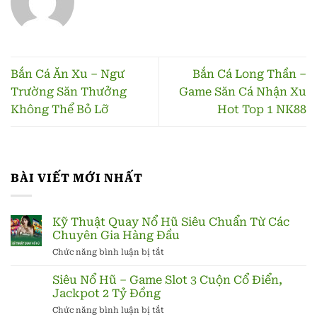
Bắn Cá Ăn Xu – Ngư
Bắn Cá Long Thần –
Trường Săn Thưởng
Game Săn Cá Nhận Xu
Không Thể Bỏ Lỡ
Hot Top 1 NK88
BÀI VIẾT MỚI NHẤT
Kỹ Thuật Quay Nổ Hũ Siêu Chuẩn Từ Các
Chuyên Gia Hàng Đầu
ở
Chức năng bình luận bị tắt
Kỹ
Thuật
Siêu Nổ Hũ – Game Slot 3 Cuộn Cổ Điển,
Quay
Jackpot 2 Tỷ Đồng
Nổ
ở
Chức năng bình luận bị tắt
Hũ