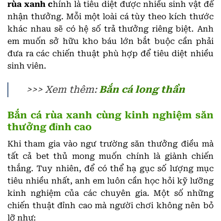
rùa xanh c
hính là tiêu diệt được nhiều sinh vật để
nhận thưởng. Mỗi một loài cá tùy theo kích thước
khác nhau sẽ có hệ số trả thưởng riêng biệt. Anh
em muốn sở hữu kho báu lớn bắt buộc cần phải
đưa ra các chiến thuật phù hợp để tiêu diệt nhiều
sinh viên.
>>> Xem thêm:
Bắn cá long thần
Bắn cá rùa xanh cùng kinh nghiệm săn
thưởng đỉnh cao
Khi tham gia vào ngư trường săn thưởng điều mà
tất cả bet thủ mong muốn chính là giành chiến
thắng. Tuy nhiên, để có thể hạ gục số lượng mục
tiêu nhiều nhất, anh em luôn cần học hỏi kỹ lưỡng
kinh nghiệm của các chuyên gia. Một số những
chiến thuật đỉnh cao mà người chơi không nên bỏ
lỡ như: