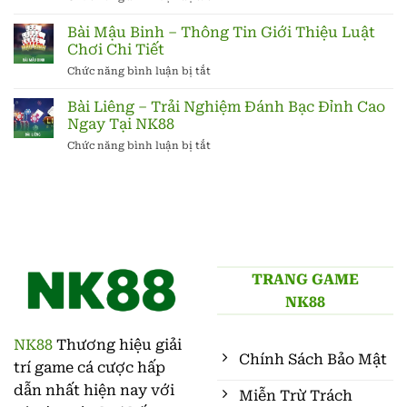
Nhận
Cách
Ngư
Ngay
Chơi
Bài Mậu Binh – Thông Tin Giới Thiệu Luật
Trường
Xu
Tiến
Săn
Chơi Chi Tiết
Vàng
Lên
Thưởng
Khủng
ở
Chức năng bình luận bị tắt
–
Không
Bài
Nội
Thể
Mậu
Bài Liêng – Trải Nghiệm Đánh Bạc Đỉnh Cao
Dung
Bỏ
Binh
Chi
Ngay Tại NK88
Lỡ
–
Tiết
ở
Chức năng bình luận bị tắt
Thông
Hướng
Bài
Tin
Dẫn
Liêng
Giới
Tân
–
Thiệu
Thủ
Trải
Luật
Nghiệm
Chơi
Đánh
Chi
Bạc
Tiết
Đỉnh
TRANG GAME
Cao
Ngay
NK88
Tại
NK88
NK88
Thương hiệu giải
Chính Sách Bảo Mật
trí game cá cược hấp
dẫn nhất hiện nay với
Miễn Trừ Trách