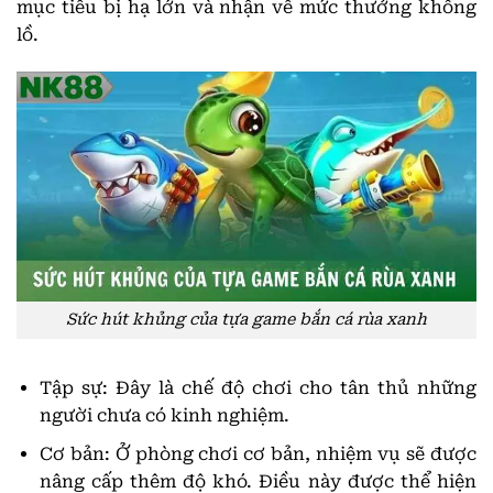
mục tiêu bị hạ lớn và nhận về mức thưởng khổng
lồ.
Sức hút khủng của tựa game bắn cá rùa xanh
Tập sự: Đây là chế độ chơi cho tân thủ những
người chưa có kinh nghiệm.
Cơ bản: Ở phòng chơi cơ bản, nhiệm vụ sẽ được
nâng cấp thêm độ khó. Điều này được thể hiện