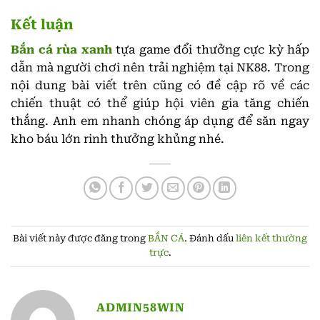
Kết luận
Bắn cá rùa xanh
tựa game đổi thưởng cực kỳ hấp
dẫn mà người chơi nên trải nghiệm tại NK88. Trong
nội dung bài viết trên cũng có đề cập rõ về các
chiến thuật có thể giúp hội viên gia tăng chiến
thắng. Anh em nhanh chóng áp dụng để săn ngay
kho báu lớn rinh thưởng khủng nhé.
Bài viết này được đăng trong
BẮN CÁ
. Đánh dấu
liên kết thường
trực
.
ADMIN58WIN