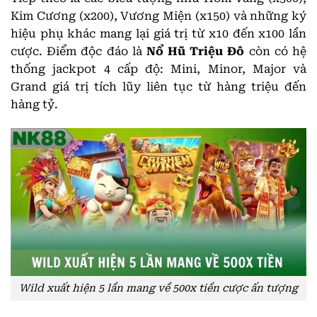
Kim Cương (x200), Vương Miện (x150) và những ký
hiệu phụ khác mang lại giá trị từ x10 đến x100 lần
cược. Điểm độc đáo là
Nổ Hũ Triệu Đô
còn có hệ
thống jackpot 4 cấp độ: Mini, Minor, Major và
Grand giá trị tích lũy liên tục từ hàng triệu đến
hàng tỷ.
Wild xuất hiện 5 lần mang về 500x tiền cược ấn tượng