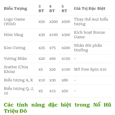
3
4
5
Biểu Tượng
Giá Trị Đặc Biệt
BT
BT
BT
Logo Game
Thay thế mọi biểu
x50
x200
x500
(Wild)
tượng
Kích hoạt Bonus
Hòm Vàng
x30
x100
x300
Game
Nhân đôi phần
Kim Cương
x25
x75
x200
thưởng
Vương Miện
x20
x60
x150
–
Scatter (Chìa
x5
x20
x100
Mở Free Spin x10
Khóa)
Biểu tượng A, K
x10
x30
x80
–
Biểu tượng Q, J,
x5
x15
x50
–
10
Các tính năng đặc biệt trong Nổ Hũ
Triệu Đô