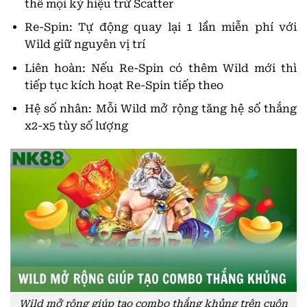
thế mọi ký hiệu trừ Scatter
Re-Spin: Tự động quay lại 1 lần miễn phí với
Wild giữ nguyên vị trí
Liên hoàn: Nếu Re-Spin có thêm Wild mới thì
tiếp tục kích hoạt Re-Spin tiếp theo
Hệ số nhân: Mỗi Wild mở rộng tăng hệ số thắng
x2-x5 tùy số lượng
Wild mở rộng giúp tạo combo thắng khủng trên cuộn