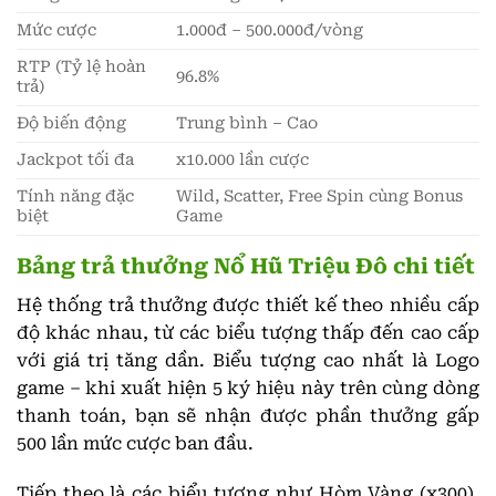
Mức cược
1.000đ – 500.000đ/vòng
RTP (Tỷ lệ hoàn
96.8%
trả)
Độ biến động
Trung bình – Cao
Jackpot tối đa
x10.000 lần cược
Tính năng đặc
Wild, Scatter, Free Spin cùng Bonus
biệt
Game
Bảng trả thưởng Nổ Hũ Triệu Đô chi tiết
Hệ thống trả thưởng được thiết kế theo nhiều cấp
độ khác nhau, từ các biểu tượng thấp đến cao cấp
với giá trị tăng dần. Biểu tượng cao nhất là Logo
game – khi xuất hiện 5 ký hiệu này trên cùng dòng
thanh toán, bạn sẽ nhận được phần thưởng gấp
500 lần mức cược ban đầu.
Tiếp theo là các biểu tượng như Hòm Vàng (x300),