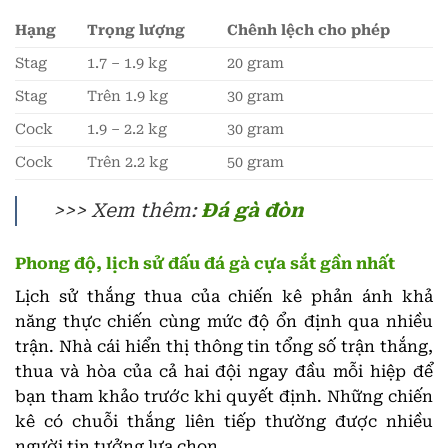
Hạng
Trọng lượng
Chênh lệch cho phép
Stag
1.7 – 1.9 kg
20 gram
Stag
Trên 1.9 kg
30 gram
Cock
1.9 – 2.2 kg
30 gram
Cock
Trên 2.2 kg
50 gram
>>> Xem thêm:
Đá gà đòn
Phong độ, lịch sử đấu đá gà cựa sắt gần nhất
Lịch sử thắng thua của chiến kê phản ánh khả
năng thực chiến cùng mức độ ổn định qua nhiều
trận. Nhà cái hiển thị thông tin tổng số trận thắng,
thua và hòa của cả hai đội ngay đầu mỗi hiệp để
bạn tham khảo trước khi quyết định. Những chiến
kê có chuỗi thắng liên tiếp thường được nhiều
người tin tưởng lựa chọn.