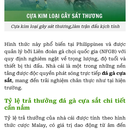
Cựa kim loại gây sát thương,làm trận đấu kịch tính
Hình thức này phổ biến tại Philippines và được
quản lý bởi Liên đoàn gà chọi quốc gia (NFGB) với
quy định nghiêm ngặt về trọng lượng, độ tuổi và
thiết bị thi đấu. Nhà cái là một trong những nền
tảng được độc quyền phát sóng trực tiếp
đá gà cựa
sắt
, mang đến trải nghiệm chân thực như tại hiện
trường.
Tỷ lệ trả thưởng đá gà cựa sắt chi tiết
cần nắm
Tỷ lệ trả thưởng của nhà cái được tính theo hình
thức cược Malay, có giá trị dao động từ âm đến