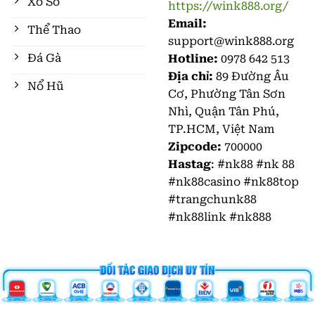
Xổ Số
https://wink888.org/
Email:
Thể Thao
support@wink888.org
Đá Gà
Hotline:
0978 642 513
Địa chỉ:
89 Đường Âu
Nổ Hũ
Cơ, Phường Tân Sơn
Nhì, Quận Tân Phú,
TP.HCM, Việt Nam
Zipcode:
700000
Hastag
: #nk88 #nk 88
#nk88casino #nk88top
#trangchunk88
#nk88link #nk888