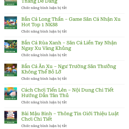
Thắng Dễ Dàng
Lệ
–
Hình
Trúng
ở
Chức năng bình luận bị tắt
Top
Thức
Đá
3
Cá
Gà
Bắn Cá Long Thần – Game Săn Cá Nhận Xu
Chiến
Cược
Cựa
Kê
Hot Top 1 NK88
Cần
Sắt
Mạnh
Nắm
ở
Chức năng bình luận bị tắt
–
Nhất,
Bắn
Nhận
Thống
Cá
Bắn Cá Rùa Xanh – Săn Cá Liền Tay Nhận
Biết
Trị
Long
Chiến
Ngay Xu Vàng Khủng
Sới
Thần
Kê
Đấu
ở
Chức năng bình luận bị tắt
–
Chiến
Bắn
Game
Thắng
Cá
Bắn Cá Ăn Xu – Ngư Trường Săn Thưởng
Săn
Dễ
Rùa
Cá
Không Thể Bỏ Lỡ
Dàng
Xanh
Nhận
ở
Chức năng bình luận bị tắt
–
Xu
Bắn
Săn
Hot
Cá
Cách Chơi Tiến Lên – Nội Dung Chi Tiết
Cá
Top
Ăn
Liền
Hướng Dẫn Tân Thủ
1
Xu
Tay
NK88
ở
Chức năng bình luận bị tắt
–
Nhận
Cách
Ngư
Ngay
Chơi
Bài Mậu Binh – Thông Tin Giới Thiệu Luật
Trường
Xu
Tiến
Săn
Chơi Chi Tiết
Vàng
Lên
Thưởng
Khủng
ở
Chức năng bình luận bị tắt
–
Không