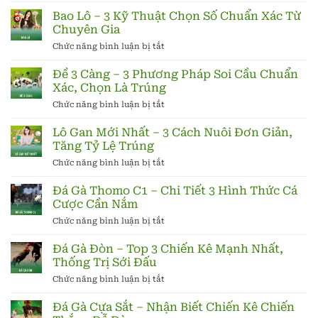
Slot
Gia
Hũ
Bao Lô – 3 Kỹ Thuật Chọn Số Chuẩn Xác Từ
3
Hàng
Triệu
Cuộn
Chuyên Gia
Đầu
Đô
Cổ
ở
Chức năng bình luận bị tắt
–
Điển,
Bao
Game
Jackpot
Lô
Đề 3 Càng – 3 Phương Pháp Soi Cầu Chuẩn
Slot
2
–
Đỉnh
Xác, Chọn Là Trúng
Tỷ
3
Cao,
Đồng
ở
Chức năng bình luận bị tắt
Kỹ
Jackpot
Đề
Thuật
X500
3
Lô Gan Mới Nhất – 3 Cách Nuôi Đơn Giản,
Chọn
Cực
Càng
Số
Tăng Tỷ Lệ Trúng
Khủng
–
Chuẩn
ở
Chức năng bình luận bị tắt
3
Xác
Lô
Phương
Từ
Gan
Đá Gà Thomo C1 – Chi Tiết 3 Hình Thức Cá
Pháp
Chuyên
Mới
Soi
Cược Cần Nắm
Gia
Nhất
Cầu
ở
Chức năng bình luận bị tắt
–
Chuẩn
Đá
3
Xác,
Gà
Đá Gà Đòn – Top 3 Chiến Kê Mạnh Nhất,
Cách
Chọn
Thomo
Nuôi
Thống Trị Sới Đấu
Là
C1
Đơn
Trúng
ở
Chức năng bình luận bị tắt
–
Giản,
Đá
Chi
Tăng
Gà
Đá Gà Cựa Sắt – Nhận Biết Chiến Kê Chiến
Tiết
Tỷ
Đòn
3