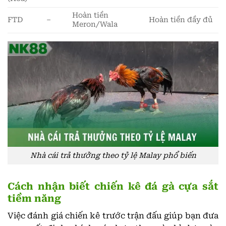
Hoàn tiền
FTD
–
Hoàn tiền đầy đủ
Meron/Wala
Nhà cái trả thưởng theo tỷ lệ Malay phổ biến
Cách nhận biết chiến kê đá gà cựa sắt
tiềm năng
Việc đánh giá chiến kê trước trận đấu giúp bạn đưa