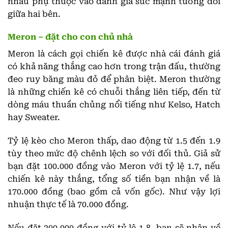
nhau phụ thuộc vào đánh giá sức mạnh tương đối
giữa hai bên.
Meron – đặt cho con chủ nhà
Meron là cách gọi chiến kê được nhà cái đánh giá
có khả năng thắng cao hơn trong trận đấu, thường
đeo ruy băng màu đỏ để phân biệt. Meron thường
là những chiến kê có chuỗi thắng liên tiếp, đến từ
dòng máu thuần chủng nổi tiếng như Kelso, Hatch
hay Sweater.
Tỷ lệ kèo cho Meron thấp, dao động từ 1.5 đến 1.9
tùy theo mức độ chênh lệch so với đối thủ. Giả sử
bạn đặt 100.000 đồng vào Meron với tỷ lệ 1.7, nếu
chiến kê này thắng, tổng số tiền bạn nhận về là
170.000 đồng (bao gồm cả vốn gốc). Như vậy lợi
nhuận thực tế là 70.000 đồng.
Nếu đặt 200.000 đồng với tỷ lệ 1.8, bạn sẽ nhận về