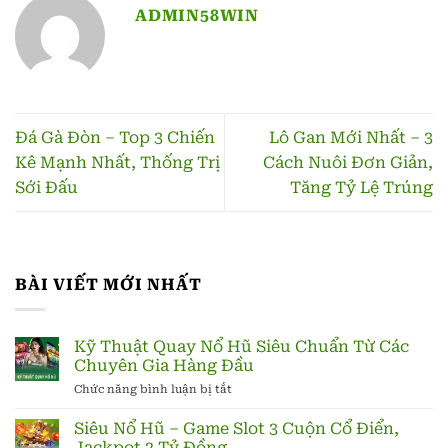
ADMIN58WIN
Đá Gà Đòn – Top 3 Chiến
Lô Gan Mới Nhất – 3
Kê Mạnh Nhất, Thống Trị
Cách Nuôi Đơn Giản,
Sới Đấu
Tăng Tỷ Lệ Trúng
BÀI VIẾT MỚI NHẤT
Kỹ Thuật Quay Nổ Hũ Siêu Chuẩn Từ Các
Chuyên Gia Hàng Đầu
ở
Chức năng bình luận bị tắt
Kỹ
Thuật
Siêu Nổ Hũ – Game Slot 3 Cuộn Cổ Điển,
Quay
Jackpot 2 Tỷ Đồng