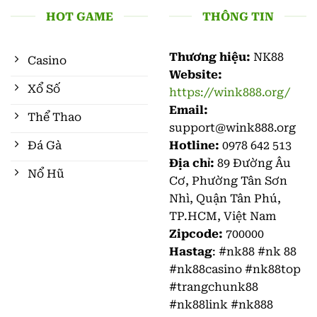
HOT GAME
THÔNG TIN
Thương hiệu:
NK88
Casino
Website:
Xổ Số
https://wink888.org/
Email:
Thể Thao
support@wink888.org
Đá Gà
Hotline:
0978 642 513
Địa chỉ:
89 Đường Âu
Nổ Hũ
Cơ, Phường Tân Sơn
Nhì, Quận Tân Phú,
TP.HCM, Việt Nam
Zipcode:
700000
Hastag
: #nk88 #nk 88
#nk88casino #nk88top
#trangchunk88
#nk88link #nk888