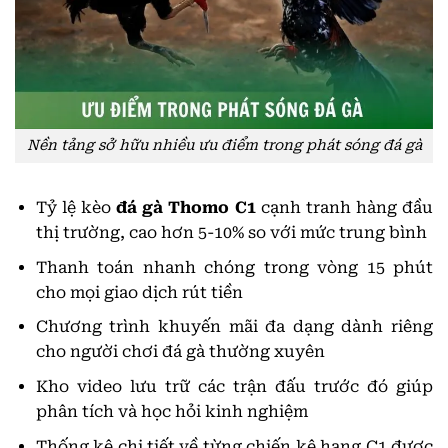
Nền tảng sở hữu nhiều ưu điểm trong phát sóng đá gà
Tỷ lệ kèo
đá gà Thomo C1
cạnh tranh hàng đầu
thị trường, cao hơn 5-10% so với mức trung bình
Thanh toán nhanh chóng trong vòng 15 phút
cho mọi giao dịch rút tiền
Chương trình khuyến mãi đa dạng dành riêng
cho người chơi đá gà thường xuyên
Kho video lưu trữ các trận đấu trước đó giúp
phân tích và học hỏi kinh nghiệm
Thống kê chi tiết về từng chiến kê hạng C1 được