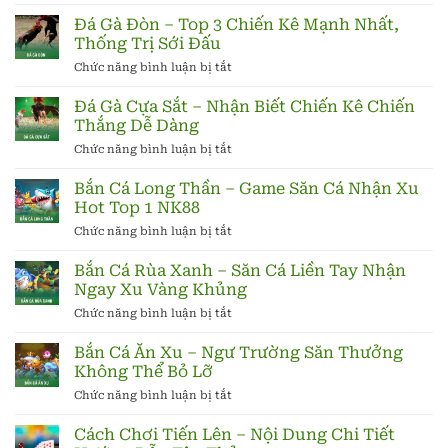
Đá
3
Xác,
Gà
Đá Gà Đòn – Top 3 Chiến Kê Mạnh Nhất,
Cách
Chọn
Thomo
Nuôi
Thống Trị Sới Đấu
Là
C1
Đơn
Trúng
ở
Chức năng bình luận bị tắt
–
Giản,
Đá
Chi
Tăng
Gà
Đá Gà Cựa Sắt – Nhận Biết Chiến Kê Chiến
Tiết
Tỷ
Đòn
3
Thắng Dễ Dàng
Lệ
–
Hình
Trúng
ở
Chức năng bình luận bị tắt
Top
Thức
Đá
3
Cá
Gà
Bắn Cá Long Thần – Game Săn Cá Nhận Xu
Chiến
Cược
Cựa
Kê
Hot Top 1 NK88
Cần
Sắt
Mạnh
Nắm
ở
Chức năng bình luận bị tắt
–
Nhất,
Bắn
Nhận
Thống
Cá
Bắn Cá Rùa Xanh – Săn Cá Liền Tay Nhận
Biết
Trị
Long
Chiến
Ngay Xu Vàng Khủng
Sới
Thần
Kê
Đấu
ở
Chức năng bình luận bị tắt
–
Chiến
Bắn
Game
Thắng
Cá
Bắn Cá Ăn Xu – Ngư Trường Săn Thưởng
Săn
Dễ
Rùa
Cá
Không Thể Bỏ Lỡ
Dàng
Xanh
Nhận
ở
Chức năng bình luận bị tắt
–
Xu
Bắn
Săn
Hot
Cá
Cách Chơi Tiến Lên – Nội Dung Chi Tiết
Cá
Top
Ăn