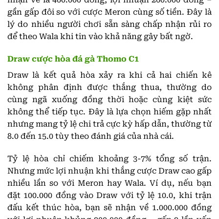
gần gấp đôi so với cược Meron cùng số tiền. Đây là
lý do nhiều người chơi sẵn sàng chấp nhận rủi ro
để theo Wala khi tin vào khả năng gây bất ngờ.
Draw cược hòa đá gà Thomo C1
Draw là kết quả hòa xảy ra khi cả hai chiến kê
không phân định được thắng thua, thường do
cùng ngã xuống đồng thời hoặc cùng kiệt sức
không thể tiếp tục. Đây là lựa chọn hiếm gặp nhất
nhưng mang tỷ lệ chi trả cực kỳ hấp dẫn, thường từ
8.0 đến 15.0 tùy theo đánh giá của nhà cái.
Tỷ lệ hòa chỉ chiếm khoảng 3-7% tổng số trận.
Nhưng mức lợi nhuận khi thắng cược Draw cao gấp
nhiều lần so với Meron hay Wala. Ví dụ, nếu bạn
đặt 100.000 đồng vào Draw với tỷ lệ 10.0, khi trận
đấu kết thúc hòa, bạn sẽ nhận về 1.000.000 đồng