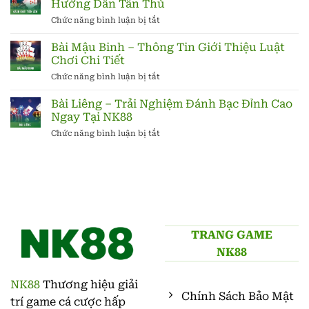
Liền
Hướng Dẫn Tân Thủ
1
Xu
Tay
NK88
ở
Chức năng bình luận bị tắt
–
Nhận
Cách
Ngư
Ngay
Chơi
Bài Mậu Binh – Thông Tin Giới Thiệu Luật
Trường
Xu
Tiến
Săn
Chơi Chi Tiết
Vàng
Lên
Thưởng
Khủng
ở
Chức năng bình luận bị tắt
–
Không
Bài
Nội
Thể
Mậu
Bài Liêng – Trải Nghiệm Đánh Bạc Đỉnh Cao
Dung
Bỏ
Binh
Chi
Ngay Tại NK88
Lỡ
–
Tiết
ở
Chức năng bình luận bị tắt
Thông
Hướng
Bài
Tin
Dẫn
Liêng
Giới
Tân
–
Thiệu
Thủ
Trải
Luật
Nghiệm
Chơi
Đánh
Chi
Bạc
Tiết
Đỉnh
TRANG GAME
Cao
Ngay
NK88
Tại
NK88
NK88
Thương hiệu giải
Chính Sách Bảo Mật
trí game cá cược hấp