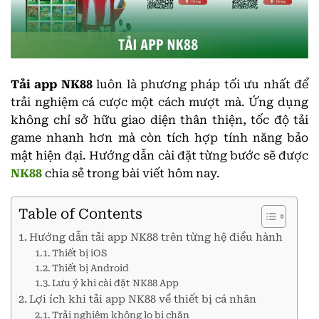
Tải app NK88
luôn là phương pháp tối ưu nhất để
trải nghiệm cá cược một cách mượt mà. Ứng dụng
không chỉ sở hữu giao diện thân thiện, tốc độ tải
game nhanh hơn mà còn tích hợp tính năng bảo
mật hiện đại. Hướng dẫn cài đặt từng bước sẽ được
NK88
chia sẻ trong bài viết hôm nay.
Table of Contents
Hướng dẫn tải app NK88 trên từng hệ điều hành
Thiết bị iOS
Thiết bị Android
Lưu ý khi cài đặt NK88 App
Lợi ích khi tải app NK88 về thiết bị cá nhân
Trải nghiệm không lo bị chặn