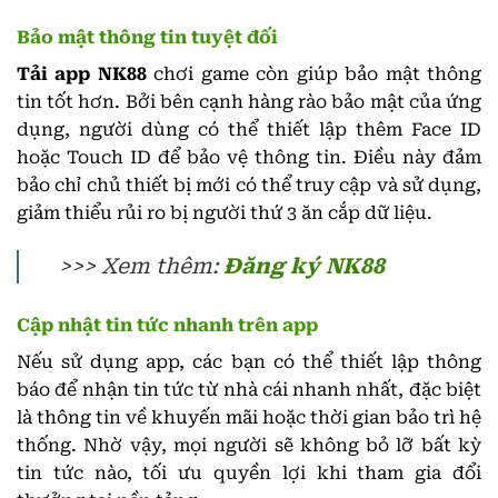
Bảo mật thông tin tuyệt đối
Tải app NK88
chơi game còn giúp bảo mật thông
tin tốt hơn. Bởi bên cạnh hàng rào bảo mật của ứng
dụng, người dùng có thể thiết lập thêm Face ID
hoặc Touch ID để bảo vệ thông tin. Điều này đảm
bảo chỉ chủ thiết bị mới có thể truy cập và sử dụng,
giảm thiểu rủi ro bị người thứ 3 ăn cắp dữ liệu.
>>> Xem thêm:
Đăng ký NK88
Cập nhật tin tức nhanh trên app
Nếu sử dụng app, các bạn có thể thiết lập thông
báo để nhận tin tức từ nhà cái nhanh nhất, đặc biệt
là thông tin về khuyến mãi hoặc thời gian bảo trì hệ
thống. Nhờ vậy, mọi người sẽ không bỏ lỡ bất kỳ
tin tức nào, tối ưu quyền lợi khi tham gia đổi