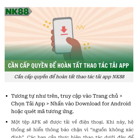
Cần cấp quyền để hoàn tất thao tác tải app NK88
Tương tự như trên, truy cập vào Trang chủ >
Chọn Tải App > Nhấn vào Download for Android
hoặc quét mã tương ứng.
Một tệp APK sẽ được tải về điện thoại. Khi này, hệ
thống sẽ hiển thông báo chặn vì “nguồn không xác
định”. Các bạn cần thực hiện thao tác dưới đây để