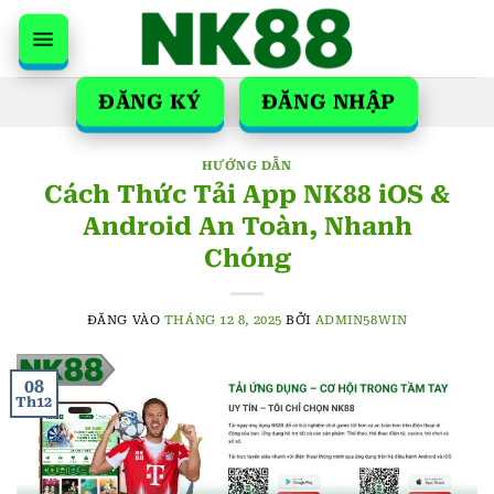
Bỏ
qua
nội
dung
ĐĂNG KÝ
ĐĂNG NHẬP
HƯỚNG DẪN
Cách Thức Tải App NK88 iOS &
Android An Toàn, Nhanh
Chóng
ĐĂNG VÀO
THÁNG 12 8, 2025
BỞI
ADMIN58WIN
08
Th12