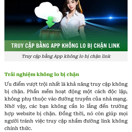
Truy cập bằng App không lo bị chặn link
Trải nghiệm không lo bị chặn
Ưu điểm vượt trội nhất là khả năng truy cập không
bị chặn. Phần mềm hoạt động một cách độc lập,
không phụ thuộc vào đường truyền của nhà mạng.
Nhờ vậy, các bạn không cần lo lắng đến trường
hợp website bị chặn. Đồng thời, nó còn giúp mọi
người tránh việc truy cập nhầm đường link không
chính thức.