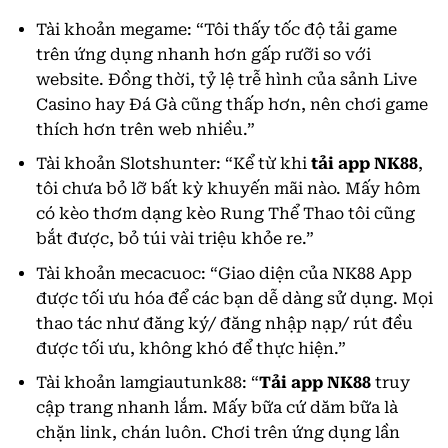
Tài khoản megame: “Tôi thấy tốc độ tải game
trên ứng dụng nhanh hơn gấp rưỡi so với
website. Đồng thời, tỷ lệ trễ hình của sảnh Live
Casino hay Đá Gà cũng thấp hơn, nên chơi game
thích hơn trên web nhiều.”
Tài khoản Slotshunter: “Kể từ khi
tải app NK88
,
tôi chưa bỏ lỡ bất kỳ khuyến mãi nào. Mấy hôm
có kèo thơm dạng kèo Rung Thể Thao tôi cũng
bắt được, bỏ túi vài triệu khỏe re.”
Tài khoản mecacuoc: “Giao diện của NK88 App
được tối ưu hóa để các bạn dễ dàng sử dụng. Mọi
thao tác như đăng ký/ đăng nhập nạp/ rút đều
được tối ưu, không khó để thực hiện.”
Tài khoản lamgiautunk88: “
Tải app NK88
truy
cập trang nhanh lắm. Mấy bữa cứ dăm bữa là
chặn link, chán luôn. Chơi trên ứng dụng lần