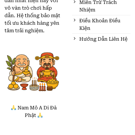
dẫn nhất hiện nay với
Miễn Trừ Trách
vô vàn trò chơi hấp
Nhiệm
dẫn. Hệ thống bảo mật
Điều Khoản Điều
tối ưu khách hàng yên
Kiện
tâm trải nghiệm.
Hướng Dẫn Liên Hệ
Nam Mô A Di Đà
Phật